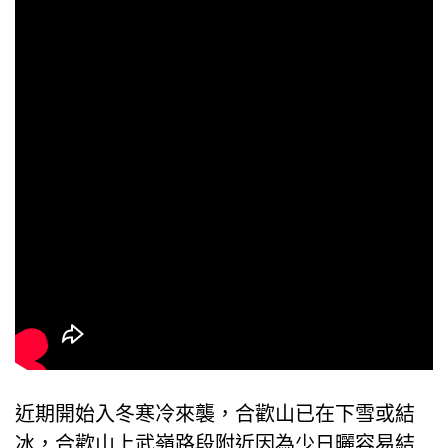
近期開始入冬寒冷來襲，合歡山已在下雪或結
冰，合歡山上武嶺路段附近因為少日曬容易結