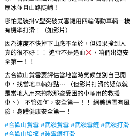
厚冰並且山路陡峭！
哪怕是裝掛V型突破式雪鏈用四輪傳動車輛一樣
有機率打滑！（如影片）
因為速度不快掉下山應不至於，但如果撞到人
真的很不好！！ 追雪不是追血
，咱們出遊安
全第一！！
去合歡山賞雪要評估當地當時氣候並別自己開
車，找當地車輛好點⋯ （但影片打滑的疑似就
是當地人用來拖救那些受困的車輛用的救援
車。） 不管如何，安全第一！！ 網美追雪有風
險，身體健康安全第一！
#合歡山賞雪 #武嶺賞雪 #武嶺雪鏈 #武嶺打滑
#合歡山追撞 #裝雪鏈打滑