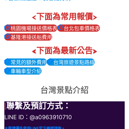
<下面為常用報價>
桃園機場接送價格表
台北包車價格表
基隆港接送船費用
<下面為最新公告>
常見的額外費用
台灣旅遊景點路線
車輛車型介紹
台灣景點介紹
|
聯繫及預訂方式：
LINE ID：@a0963910710
＊敬請優先使用LINE官方帳號諮詢。