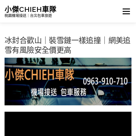
跳
小傑CHIEH車隊
選單
至
桃園機場接送｜台北包車旅遊
主
要
冰封合歡山｜裝雪鏈一樣追撞｜網美追
Search
內
雪有風險安全價更高
容
首頁
公告訊息｜最新消息
詳細報價|包車及機場接送
台灣景點介紹｜包車旅遊路線