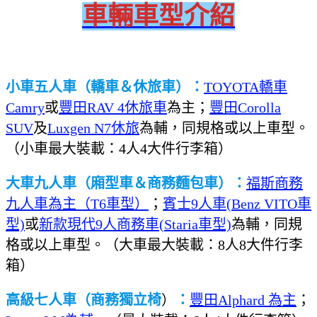
車輛車型
介紹
小車五人車（轎車＆休旅車）：
TOYOTA轎車
Camry
或
豐田RAV 4休旅車
為主；
豐田Corolla
SUV
及
Luxgen N7休旅
為輔，同規格或以上車型。
（小車最大裝載：4人4大件行李箱）
大車九人車（廂型車＆商務麵包車）：
福斯商務
九人車為主（T6車型）
；
賓士9人車(Benz VITO車
型)
或
新款現代9人商務車(Staria車型)
為輔，同規
格或以上車型。（大車最大裝載：8人8大件行李
箱）
高級七人車（商務獨立椅
）
：
豐田Alphard 為主
；