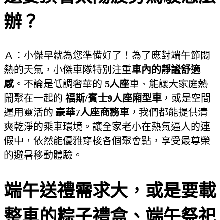
辦？
Ａ：小傑早就為您準備好了！為了應對端午節悶
熱的天氣，小傑車隊特別注重
車內的靜謐舒適
感
。不論是低調奢華的
5人座
車、能讓大家庭熱
鬧聚在一起的
福斯/賓士9人座廂型車
，或是空間
運用靈活的
豪華7人座商務車
，我們都能提供清
爽乾淨的乘車環境。讓全家老小在熱氣逼人的連
假中，依然能優雅穿梭各個聚會點，享受最尊榮
的避暑移動體驗。
端午送禮需求大，或是要載
整車的粽子禮盒、端午祭祀