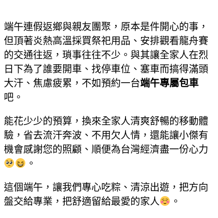
端午連假返鄉與親友團聚，原本是件開心的事，
但頂著炎熱高溫採買祭祀用品、安排觀看龍舟賽
的交通往返，瑣事往往不少。與其讓全家人在烈
日下為了誰要開車、找停車位、塞車而搞得滿頭
大汗、焦慮疲累，不如預約一台
端午專屬包車
吧。
能花少少的預算，換來全家人清爽舒暢的移動體
驗，省去流汗奔波、不用欠人情，還能讓小傑有
機會感謝您的照顧、順便為台灣經濟盡一份心力
。
這個端午，讓我們專心吃粽、清涼出遊，把方向
盤交給專業，把舒適留給最愛的家人
。