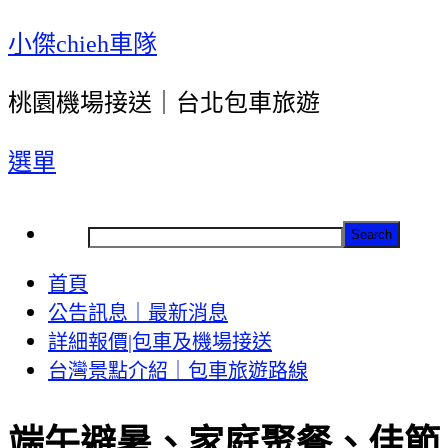
跳
小傑chieh車隊
至
桃園機場接送｜台北包車旅遊
主
要
選單
內
容
Search
首頁
公告訊息｜最新消息
詳細報價|包車及機場接送
台灣景點介紹｜包車旅遊路線
端午避暑、家庭聚餐、佳節