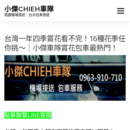
跳
小傑CHIEH車隊
選單
至
桃園機場接送｜台北包車旅遊
主
要
台灣一年四季賞花看不完！16種花季任
Search
內
你挑～｜小傑車隊賞花包車最熱門！
容
首頁
公告訊息｜最新消息
詳細報價|包車及機場接送
台灣景點介紹｜包車旅遊路線
點擊聯繫LINE客服