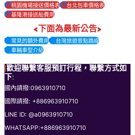
桃園機場接送價格表
台北包車價格表
基隆港接送船費用
<下面為最新公告>
常見的額外費用
台灣旅遊景點路線
車輛車型介紹
|
歡迎聯繫客服預訂行程，聯繫方式如
下
:
國內請撥:0963910710
國際請撥: +886963910710
LINE ID: @a0963910710
WHATSAPP:+886963910710