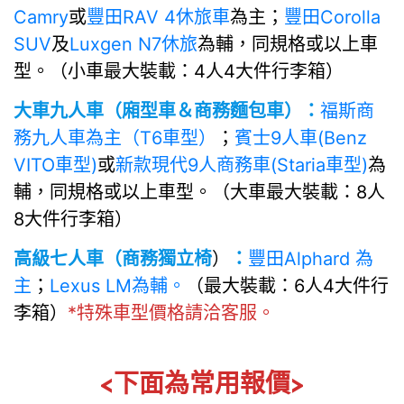
Camry
或
豐田RAV 4休旅車
為主；
豐田Corolla
SUV
及
Luxgen N7休旅
為輔，同規格或以上車
型。（小車最大裝載：4人4大件行李箱）
大車九人車（廂型車＆商務麵包車）：
福斯商
務九人車為主（T6車型）
；
賓士9人車(Benz
VITO車型)
或
新款現代9人商務車(Staria車型)
為
輔，同規格或以上車型。（大車最大裝載：8人
8大件行李箱）
高級七人車（商務獨立椅
）
：
豐田Alphard 為
主
；
Lexus LM為輔。
（最大裝載：6人4大件行
李箱）
*特殊車型價格請洽客服。
<下面為常用報價>