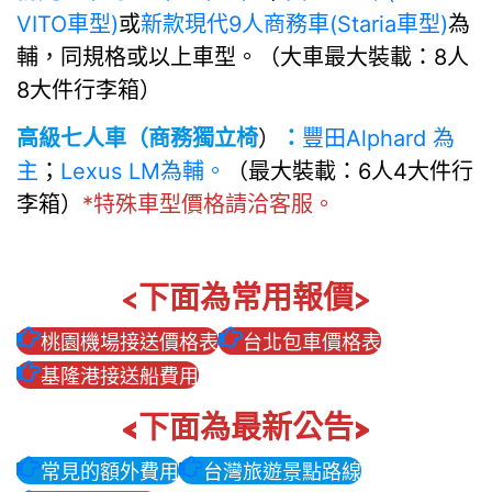
VITO車型)
或
新款現代9人商務車(Staria車型)
為
輔，同規格或以上車型。（大車最大裝載：8人
8大件行李箱）
高級七人車（商務獨立椅
）
：
豐田Alphard 為
主
；
Lexus LM為輔。
（最大裝載：6人4大件行
李箱）
*特殊車型價格請洽客服。
<下面為常用報價>
桃園機場接送價格表
台北包車價格表
基隆港接送船費用
<下面為最新公告>
常見的額外費用
台灣旅遊景點路線