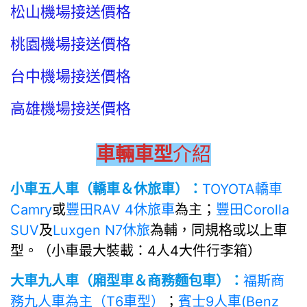
松山機場接送價格
桃園機場接送價格
台中機場接送價格
高雄機場接送價格
車輛車型
介紹
小車五人車（轎車＆休旅車）：
TOYOTA轎車
Camry
或
豐田RAV 4休旅車
為主；
豐田Corolla
SUV
及
Luxgen N7休旅
為輔，同規格或以上車
型。（小車最大裝載：4人4大件行李箱）
大車九人車（廂型車＆商務麵包車）：
福斯商
務九人車為主（T6車型）
；
賓士9人車(Benz