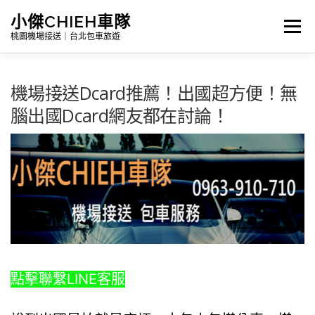
跳
小傑CHIEH車隊
選單
至
桃園機場接送｜台北包車旅遊
主
要
機場接送Dcard推薦！出國超方便！無
Search
內
腦出國Dcard網友都在討論！
容
首頁
公告訊息｜最新消息
詳細報價|包車及機場接送
台灣景點介紹｜包車旅遊路線
點擊聯繫LINE客服