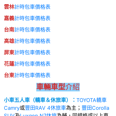
雲林
計時包車價格表
嘉義
計時包車價格表
台南
計時包車價格表
高雄
計時包車價格表
屏東
計時包車價格表
花蓮
計時包車價格表
台東
計時包車價格表
車輛車型
介紹
小車五人車（轎車＆休旅車）：
TOYOTA轎車
Camry
或
豐田RAV 4休旅車
為主；
豐田Corolla
SUV
及
Luxgen N7休旅
為輔，同規格或以上車