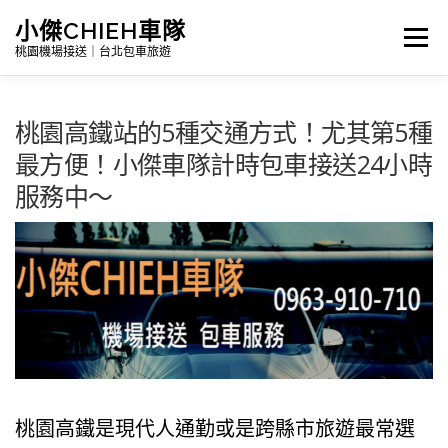
跳
小傑CHIEH車隊
選單
至
桃園機場接送｜台北包車旅遊
主
要
桃園高鐵站的5種交通方式！尤其第5種
Search
內
最方便！小傑車隊計時包車接送24小時
容
服務中～
首頁
公告訊息｜最新消息
詳細報價|包車及機場接送
台灣景點介紹｜包車旅遊路線
桃園高鐵是現代人通勤或是跨縣市旅遊最常選