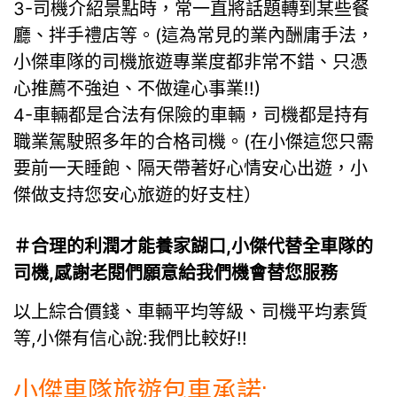
3-司機介紹景點時，常一直將話題轉到某些餐
廳、拌手禮店等。(這為常見的業內酬庸手法，
小傑車隊的司機旅遊專業度都非常不錯、只憑
心推薦不強迫、不做違心事業!!)
4-車輛都是合法有保險的車輛，司機都是持有
職業駕駛照多年的合格司機。(在小傑這您只需
要前一天睡飽、隔天帶著好心情安心出遊，小
傑做支持您安心旅遊的好支柱）
＃合理的利潤才能養家餬口,小傑代替全車隊的
司機,感謝老閱們願意給我們機會替您服務
以上綜合價錢、車輛平均等級、司機平均素質
等,小傑有信心說:我們比較好!!
小傑車隊旅遊包車承諾: