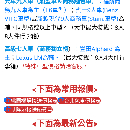
大車九人車（廂型車＆商務麵包車）：
福斯商
務九人車為主（T6車型）
；
賓士9人車(Benz
VITO車型)
或
新款現代9人商務車(Staria車型)
為
輔，同規格或以上車型。（大車最大裝載：8人
8大件行李箱）
高級七人車（商務獨立椅
）
：
豐田Alphard 為
主
；
Lexus LM為輔。
（最大裝載：6人4大件行
李箱）
*特殊車型價格請洽客服。
<下面為常用報價>
桃園機場接送價格表
台北包車價格表
基隆港接送船費用
<下面為最新公告>