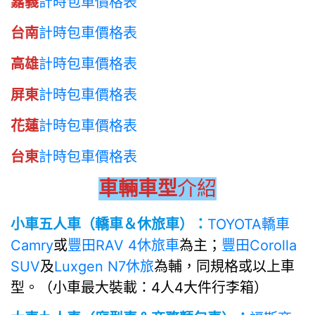
嘉義
計時包車價格表
台南
計時包車價格表
高雄
計時包車價格表
屏東
計時包車價格表
花蓮
計時包車價格表
台東
計時包車價格表
車輛車型
介紹
小車五人車（轎車＆休旅車）：
TOYOTA轎車
Camry
或
豐田RAV 4休旅車
為主；
豐田Corolla
SUV
及
Luxgen N7休旅
為輔，同規格或以上車
型。（小車最大裝載：4人4大件行李箱）