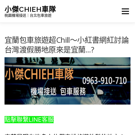
跳
小傑CHIEH車隊
選單
至
桃園機場接送｜台北包車旅遊
主
要
宜蘭包車旅遊超Chill～小紅書網紅討論
Search
內
台灣渡假勝地原來是宜蘭…?
容
首頁
公告訊息｜最新消息
詳細報價|包車及機場接送
台灣景點介紹｜包車旅遊路線
點擊聯繫LINE客服