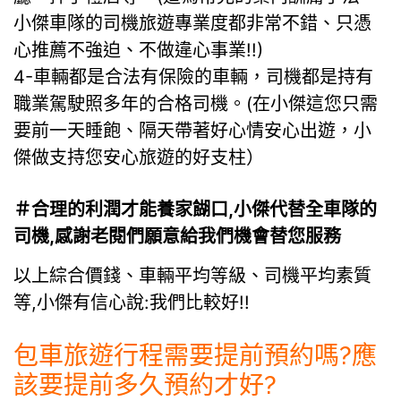
小傑車隊的司機旅遊專業度都非常不錯、只憑
心推薦不強迫、不做違心事業!!)
4-車輛都是合法有保險的車輛，司機都是持有
職業駕駛照多年的合格司機。(在小傑這您只需
要前一天睡飽、隔天帶著好心情安心出遊，小
傑做支持您安心旅遊的好支柱）
＃合理的利潤才能養家餬口,小傑代替全車隊的
司機,感謝老閱們願意給我們機會替您服務
以上綜合價錢、車輛平均等級、司機平均素質
等,小傑有信心說:我們比較好!!
包車旅遊行程需要提前預約嗎?應
該要提前多久預約才好?