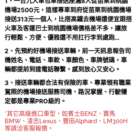
1、
一台九人車包車接送座滿8人從苗栗到桃園
機場2500元，這樣專車到府從苗栗到桃園機場
接送313元一個人，比搭高鐵去機場還便宜跟搭
火車及客運巴士到桃園機場價格差不多，讓旅
行輕鬆、方便、優雅還不用扛行李到處跑…
2、先預約好機場接送車輛，前一天訊息報告司
機姓名、電話、車款、車顏色、車牌號碼，車
輛都提前到達電話聯繫，感到放心又安心。
3
、接送車輛都合法有保險的車、專業領有職業
駕照的機場接送服務司機、路況掌握、行駛穩
定都是專業PRO級的。
*其它高級進口車型，如賓士BENZ、寶馬
BMW、凌志Lexus、豐田Alphard、LM300H
等請洽客服報價。