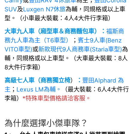
Camry
或
豐田RAV 4休旅車
為主；
豐田Corolla
SUV
及
Luxgen N7休旅
為輔，同規格或以上車
型。（小車最大裝載：4人4大件行李箱）
大車九人車（廂型車＆商務麵包車）：
福斯商
務九人車為主（T6車型）
；
賓士9人車(Benz
VITO車型)
或
新款現代9人商務車(Staria車型)
為
輔，同規格或以上車型。（大車最大裝載：8人
8大件行李箱）
高級七人車（商務獨立椅
）
：
豐田Alphard 為
主
；
Lexus LM為輔。
（最大裝載：6人4大件行
李箱）
*特殊車型價格請洽客服。
為什麼選擇小傑車隊？