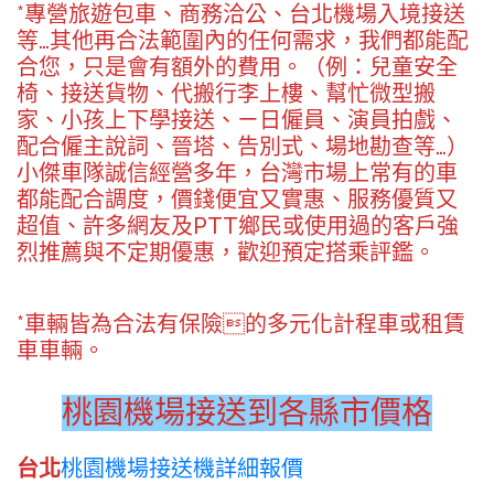
*專營旅遊包車、商務洽公、台北機場入境接送
等…其他再合法範圍內的任何需求，我們都能配
合您，只是會有額外的費用。（例：兒童安全
椅、接送貨物、代搬行李上樓、幫忙微型搬
家、小孩上下學接送、ㄧ日僱員、演員拍戲、
配合僱主說詞、晉塔、告別式、場地勘查等…）
小傑車隊
誠信經營多年，台灣市場上常有的車
都能配合調度，價錢便宜又實惠、服務優質又
超值、許多網友及PTT鄉民或使用過的客戶強
烈推薦與不定期優惠，歡迎預定搭乘評鑑。
*車輛皆為合法有保險的多元化計程車或租賃
車車輛。
桃園機場接送到各縣市價格
台北
桃園機場接送機詳細報價