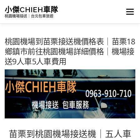
跳
小傑CHIEH車隊
選單
至
桃園機場接送｜台北包車旅遊
主
要
桃園機場到苗栗接送機價格表｜苗栗18
Search
內
鄉鎮市前往桃園機場詳細價格｜機場接
容
送9人車5人車費用
首頁
公告訊息｜最新消息
詳細報價|包車及機場接送
台灣景點介紹｜包車旅遊路線
苗栗到桃園機場接送機｜五人車