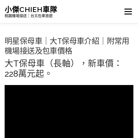
跳
小傑CHIEH車隊
選單
至
桃園機場接送｜台北包車旅遊
主
要
明星保母車｜大T保母車介紹｜附常用
Search
內
機場接送及包車價格
容
大T保母車（長軸），新車價：
首頁
公告訊息｜最新消息
228萬元起。
詳細報價|包車及機場接送
台灣景點介紹｜包車旅遊路線