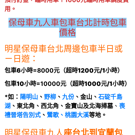
預付訂金，臨時用車＋1000元臨時用車調度費
用。
保母車九人車包車台北計時包車
價格
明星保母車台北周邊包車半日或
ㄧ日遊：
包車6小時
=8000元（
超時1200元/1小時
）
包車10小時
=10000元（
超時1000元/1小時
）
*如：
陽明山
、
野柳
、
九份
、金山、
石碇千島
湖
、東北角、西北角、金寶山及北海
掃墓
、
喪
禮晉塔告別式
、
鶯歌、桃園大溪
等地。
明星保母車
九人
座台北到
宜蘭包