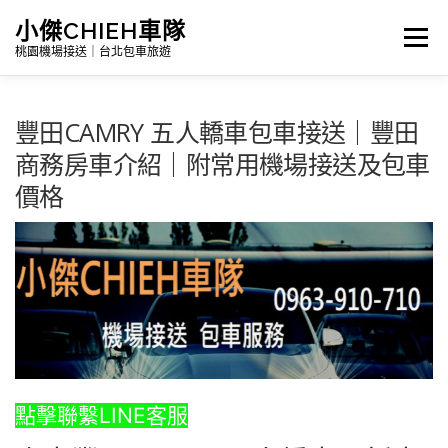
跳
小傑CHIEH車隊
選單
至
桃園機場接送｜台北包車旅遊
主
要
豐田CAMRY 五人轎車包車接送｜豐田
Search
內
商務房車介紹｜附常用機場接送及包車
容
價格
首頁
公告訊息｜最新消息
詳細報價|包車及機場接送
台灣景點介紹｜包車旅遊路線
點擊聯繫LINE客服