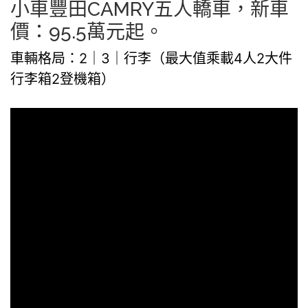
小車豐田CAMRY五人轎車，新車
價：95.5萬元起。
車輛格局：2｜3｜行李（最大值乘載4人2大件
行李箱2登機箱）