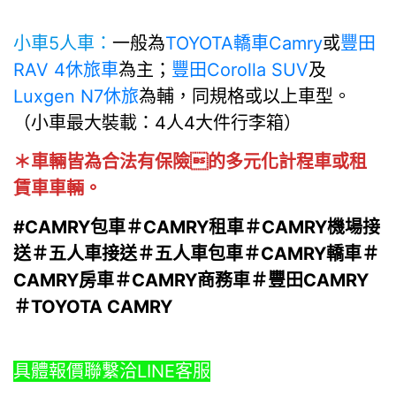
小車5人車：
一般為
TOYOTA轎車Camry
或
豐田
RAV 4休旅車
為主；
豐田Corolla SUV
及
Luxgen N7休旅
為輔，同規格或以上車型。
（小車最大裝載：4人4大件行李箱）
＊車輛皆為合法有保險的多元化計程車或租
賃車車輛。
#CAMRY包車＃CAMRY租車＃CAMRY機場接
送＃五人車接送＃五人車包車＃CAMRY轎車＃
CAMRY房車＃CAMRY商務車＃豐田CAMRY
＃TOYOTA CAMRY
具體報價聯繫洽LINE客服