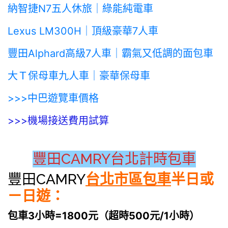
納智捷N7五人休旅｜綠能純電車
Lexus LM300H｜頂級豪華7人車
豐田Alphard高級7人車｜霸氣又低調的面包車
大Ｔ保母車九人車｜豪華保母車
>>>中巴遊覽車價格
>>>機場接送費用試算
豐田CAMRY台北計時包車
豐田CAMRY
台北市區包車
半日或
ㄧ日遊：
包車3小時=1800元（超時500元/1小時）