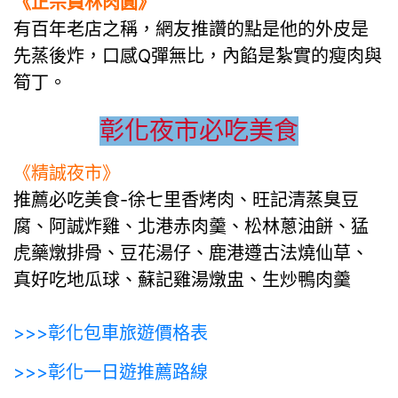
《正宗員林肉圓》
有百年老店之稱，網友推讚的點是他的外皮是
先蒸後炸，口感Q彈無比，內餡是紮實的瘦肉與
筍丁。
彰化夜市必吃美食
《精誠夜市》
推薦必吃美食-徐七里香烤肉、旺記清蒸臭豆
腐、阿誠炸雞、北港赤肉羹、松林蔥油餅、猛
虎藥燉排骨、豆花湯仔、鹿港遵古法燒仙草、
真好吃地瓜球、蘇記雞湯燉盅、生炒鴨肉羹
>>>彰化包車旅遊價格表
>>>彰化一日遊推薦路線