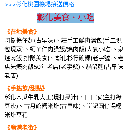
>>>彰化桃園機場接送價格
彰化美食、小吃
《在地美食》
阿樹擔仔麵(古早味)、莊手工鮮肉湯包(手工現
包現蒸)、蚵ㄚ仁肉臊飯/爌肉飯(人氣小吃)、泉
焢肉飯(排隊美食)、彰化杉行碗粿(老字號)、老
店朱爌肉飯50年老店(老字號)、貓鼠麵(古早味
老店)
《手搖飲/甜點》
彰化木瓜牛乳大王(現打果汁)、日日家(主打綠
豆沙)、古月館糯米炸(古早味)、堂記圓仔湯糯
米炸豆花
《鹿港老街》