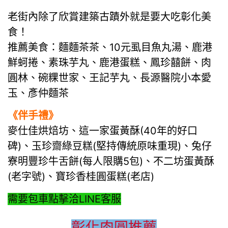
老街內除了欣賞建築古蹟外就是要大吃彰化美
食！
推薦美食：麵麵茶茶、10元虱目魚丸湯、鹿港
鮮蚵捲、素珠芋丸、鹿港蛋糕、鳳珍囍餅、肉
圓林、碗粿世家、王記芋丸、長源醫院小本愛
玉、彥仲麵茶
《伴手禮》
麥仕佳烘焙坊、這一家蛋黃酥(40年的好口
碑)、玉珍齋綠豆糕(堅持傳統原味重現)、兔仔
寮明豐珍牛舌餅(每人限購5包)、不二坊蛋黃酥
(老字號)、寶珍香桂圓蛋糕(老店)
需要包車點擊洽LINE客服
彰化肉圓推薦