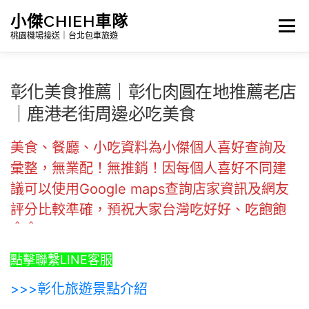
跳
小傑CHIEH車隊
選單
至
桃園機場接送｜台北包車旅遊
主
要
彰化美食推薦｜彰化肉圓在地推薦老店
Search
內
｜鹿港老街周邊必吃美食
容
美食、餐廳、小吃資料為小傑個人喜好查詢及
首頁
公告訊息｜最新消息
彙整，無業配！無推銷！因每個人喜好不同建
議可以使用Google maps查詢店家資訊及網友
評分比較準確，預祝大家台灣吃好好、吃飽飽
詳細報價|包車及機場接送
＾＾
點擊聯繫LINE客服
台灣景點介紹｜包車旅遊路線
>>>彰化旅遊景點介紹