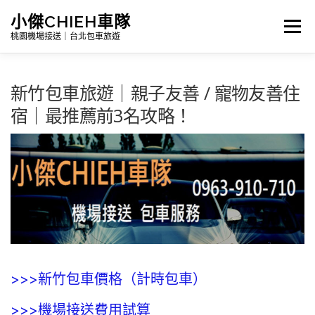
跳
小傑CHIEH車隊
選單
至
桃園機場接送｜台北包車旅遊
主
要
新竹包車旅遊｜親子友善 / 寵物友善住
Search
內
宿｜最推薦前3名攻略！
容
首頁
公告訊息｜最新消息
詳細報價|包車及機場接送
台灣景點介紹｜包車旅遊路線
>>>新竹包車價格（計時包車）
>>>機場接送費用試算