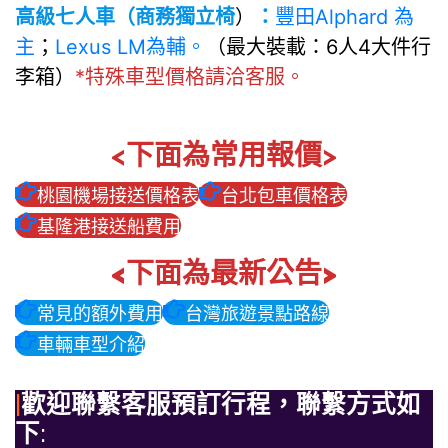
高級七人車（商務獨立椅
）
：
豐田Alphard 為
主
；
Lexus LM為輔。
（最大裝載：6人4大件行
李箱）
*特殊車型價格請洽客服。
<下面為常用報價>
桃園機場接送價格表
台北包車價格表
基隆港接送船費用
<下面為最新公告>
常見的額外費用
台灣旅遊景點路線
車輛車型介紹
|
歡迎聯繫客服預訂行程，聯繫方式如
下
: