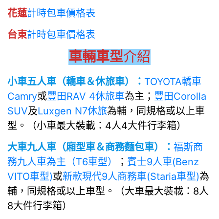
花蓮
計時包車價格表
台東
計時包車價格表
車輛車型
介紹
小車五人車（轎車＆休旅車）：
TOYOTA轎車
Camry
或
豐田RAV 4休旅車
為主；
豐田Corolla
SUV
及
Luxgen N7休旅
為輔，同規格或以上車
型。（小車最大裝載：4人4大件行李箱）
大車九人車（廂型車＆商務麵包車）：
福斯商
務九人車為主（T6車型）
；
賓士9人車(Benz
VITO車型)
或
新款現代9人商務車(Staria車型)
為
輔，同規格或以上車型。（大車最大裝載：8人
8大件行李箱）